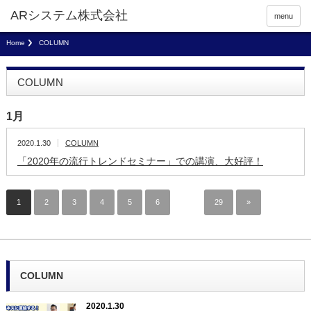
menu
Home
COLUMN
COLUMN
1月
2020.1.30
COLUMN
「2020年の流行トレンドセミナー」での講演、大好評！
1
2
3
4
5
6
…
29
»
COLUMN
2020.1.30