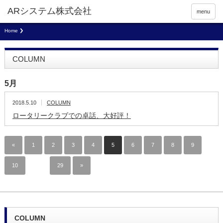
menu
Home
COLUMN
5月
2018.5.10
COLUMN
ロータリークラブでの卓話、大好評！
«
1
2
3
4
5
6
7
8
9
10
…
29
»
COLUMN