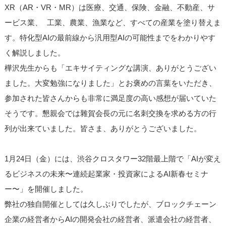
XR（AR・VR・MR）は医療、交通、保険、金融、不動産、サ
ービス業、 工業、農業、漁業など、すべての産業を塗り替えま
す。特化型AIの最前線から汎用型AIの可能性までをわかりやす
く解説しました。
樺沢先生からも「エキサイティングな講演、ありがとうござい
ました。大変勉強になりました」とお褒めの言葉をいただき、
参加された皆さんからも非常に満足度の高い感想が届いていた
そうです。懇親会では雜賀会長の元に名刺交換を求める方の行
列が出来ていました。皆さま、ありがとうございました。
1月24日（金）には、渋谷クロスタワー32階最上階で「AIが変え
るビジネスの未来〜連続起業家・投資家によるAI新春セミナ
ー〜」を開催しました。
弊社の独自開催としては久しぶりでしたが、ブロックチェーン
企業の経営者からAIの開発会社の経営者、派遣会社の経営者、