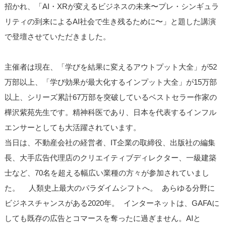
招かれ、「AI・XRが変えるビジネスの未来〜プレ・シンギュラ
リティの到来によるAI社会で生き残るために〜」と題した講演
で登壇させていただきました。
主催者は現在、「学びを結果に変えるアウトプット大全」が52
万部以上、「学び効果が最大化するインプット大全」が15万部
以上、シリーズ累計67万部を突破しているベストセラー作家の
樺沢紫苑先生です。精神科医であり、日本を代表するインフル
エンサーとしても大活躍されています。
当日は、不動産会社の経営者、IT企業の取締役、出版社の編集
長、大手広告代理店のクリエイティブディレクター、一級建築
士など、70名を超える幅広い業種の方々が参加されていまし
た。 人類史上最大のパラダイムシフトへ。 あらゆる分野に
ビジネスチャンスがある2020年。 インターネットは、GAFAに
しても既存の広告とコマースを奪ったに過ぎません。AIと