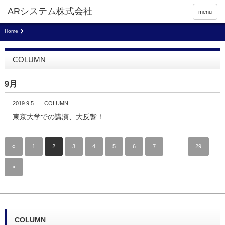
menu
Home
COLUMN
9月
2019.9.5
COLUMN
東京大学での講演、大反響！
«
1
2
3
4
5
6
7
…
29
»
COLUMN