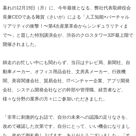
暮れの12月19日（月）に、今年最後となる、弊社代表取締役会
長兼CEOである雜賀（さいが）による「人工知能×バーチャル
リアリティの衝撃！〜第4次産業革命からシンギュラリティま
で〜」と題した特別講演会が、渋谷のクロスタワー32F最上階で
開催されました。
師走のお忙しい中にも関わらず、当日はテレビ局、新聞社、自
動車メーカー、オフィス用品会社、文房具メーカー、行政機
関、美容関連会社、貿易会社、ITベンチャー企業、アプリ開発
会社、システム開発会社などの幹部や管理職、経営者など、
様々な分野の業界の方々にご参加いただきました。
「非常に刺激的なお話で、自分の未来への認識の足りなさを、
改めて確認した次第です。自分にとって、いい機会になりまし
た。改めて御礼申し上げます。ありがとうございました」「す