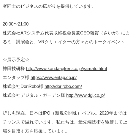
者同士のビジネスの広がりを提供しています。
20:00〜21:00
株式会社ARシステム代表取締役会長兼CEO雜賀（さい
が）によ
るミニ講演会と、VRクリエイターの方々とのト
ークイベント
☆展示予定☆
神田技研様
http://
www.kanda-giken.co.jp/
yamato.html
エンタップ様
https://www.entap.co.jp/
株式会社DoriRobo様
http://dorirobo.com/
株式会社デジタル・ガーデン様
http://www.dgi.co.jp/
折しも現在、日本はIPO（新規公開株）バブル。202
0年までは
チャンスで溢れています。私たちは、最先端技
術を駆使して上
場を目指す方を応援しています。