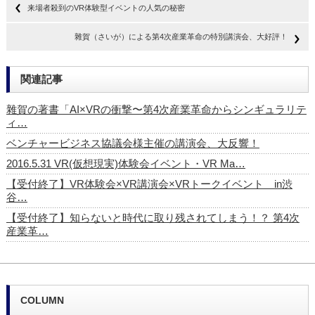
来場者殺到のVR体験型イベントの人気の秘密
雜賀（さいが）による第4次産業革命の特別講演会、大好評！
関連記事
雜賀の著書「AI×VRの衝撃〜第4次産業革命からシンギュラリテ
ィ…
ベンチャービジネス協議会様主催の講演会、大反響！
2016.5.31 VR(仮想現実)体験会イベント・VR Ma…
【受付終了】VR体験会×VR講演会×VRトークイベント in渋
谷…
【受付終了】知らないと時代に取り残されてしまう！？ 第4次
産業革…
COLUMN